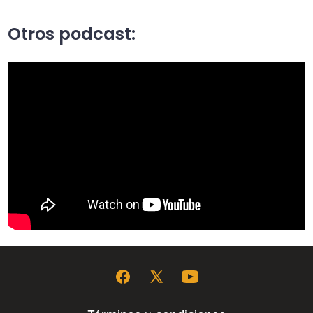
Otros podcast:
Abrir
Abrir
Abrir
Facebook
X
YouTube