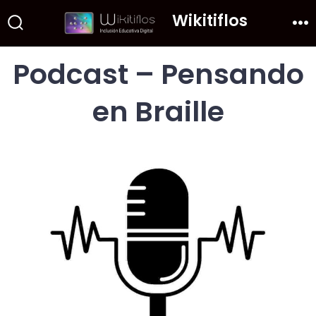
Saltar
Wikitiflos
al
Alternar
Me
la
contenido
búsqueda
Podcast – Pensando
en Braille